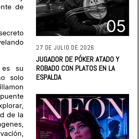
ente de
05
ecreto
velando
27 DE JULIO DE 2026
JUGADOR DE PÓKER ATADO Y
ROBADO CON PLATOS EN LA
 es su
ESPALDA
o solo
illamon
 puente
plorar,
ad de la
genes,
vación,