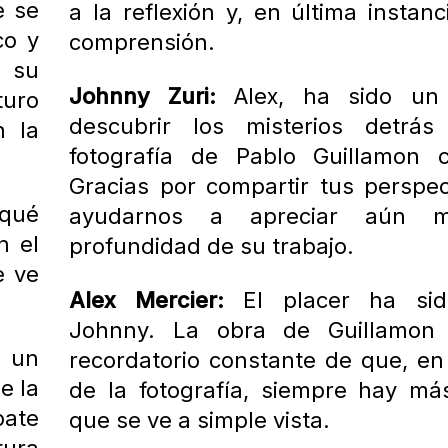
e se
a la reflexión y, en última instanc
co y
comprensión.
s su
Johnny Zuri:
Alex, ha sido un 
turo
descubrir los misterios detrá
n la
fotografía de Pablo Guillamon c
Gracias por compartir tus perspec
¿qué
ayudarnos a apreciar aún 
n el
profundidad de su trabajo.
e ve
Alex Mercier:
El placer ha sid
Johnny. La obra de Guillamon
 un
recordatorio constante de que, en 
e la
de la fotografía, siempre hay má
bate
que se ve a simple vista.
ura