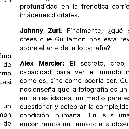
profundidad en la frenética corri
imágenes digitales.
Johnny Zuri:
Finalmente, ¿qué s
crees que Guillamon nos está re
sobre el arte de la fotografía?
ómo
Alex Mercier:
El secreto, creo,
s de
capacidad para ver el mundo n
como
como es, sino como podría ser. Gu
casi
nos enseña que la fotografía es un
entre realidades, un medio para ex
 un
cuestionar y celebrar la complejid
mon
condición humana. En sus imá
s de
encontramos un llamado a la obser