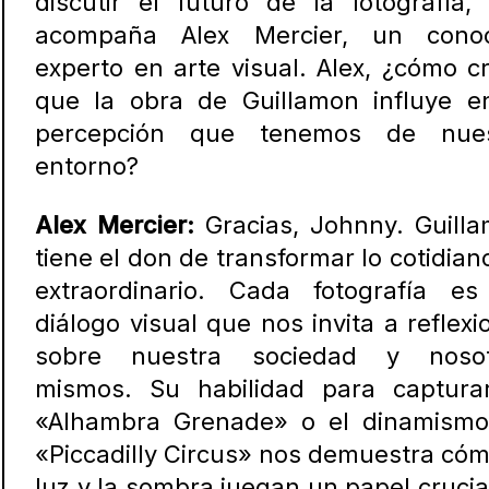
discutir el futuro de la fotografía,
acompaña Alex Mercier, un conoc
experto en arte visual. Alex, ¿cómo c
que la obra de Guillamon influye e
percepción que tenemos de nues
entorno?
Alex Mercier:
Gracias, Johnny. Guill
tiene el don de transformar lo cotidian
extraordinario. Cada fotografía e
diálogo visual que nos invita a reflexi
sobre nuestra sociedad y nosot
mismos. Su habilidad para captura
«Alhambra Grenade» o el dinamism
«Piccadilly Circus» nos demuestra cóm
luz y la sombra juegan un papel crucia