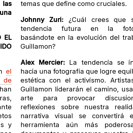
 las
temas que define como cruciales.
una
Johnny Zuri:
¿Cuál crees que s
tendencia futura en la fotog
 EL
basándote en la evolución del tra
IDO
Guillamon?
Alex Mercier:
La tendencia se in
en
el
hacia una fotografía que logre equil
a de
estética con el activismo. Artist
han
Guillamon liderarán el camino, us
ras,
arte para provocar discusi
ante
reflexiones sobre nuestra reali
etos
narrativa visual se convertirá
as y
herramienta aún más poderos