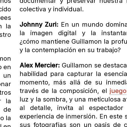
 nos
documentar y preservar nuestra h
ido
colectiva y individual.
rees
Johnny Zuri:
En un mundo domina
n la
la imagen digital y la instanta
tro
¿cómo mantiene Guillamon la prof
y la contemplación en su trabajo?
amon
Alex Mercier:
Guillamon se destaca
o en
habilidad para capturar la esenci
s un
momento, más allá de su inmedi
onar
través de la composición, el
juego
ros
luz y la sombra, y una meticulosa 
r la
al detalle, invita al espectado
o de
experiencia de inmersión. En este 
o la
sus fotografías son un oasis de 
l en