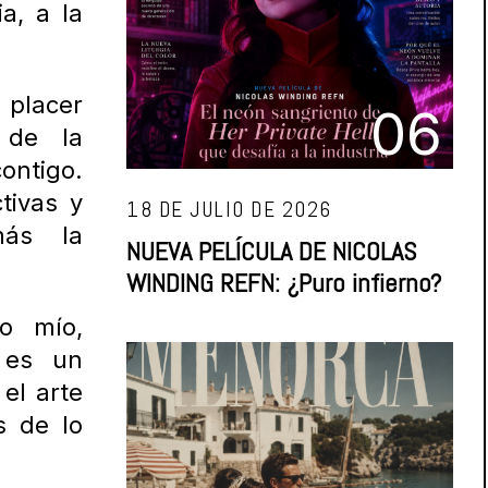
ia, a la
placer
06
s de la
ontigo.
tivas y
18 DE JULIO DE 2026
más la
NUEVA PELÍCULA DE NICOLAS
WINDING REFN: ¿Puro infierno?
o mío,
 es un
el arte
s de lo