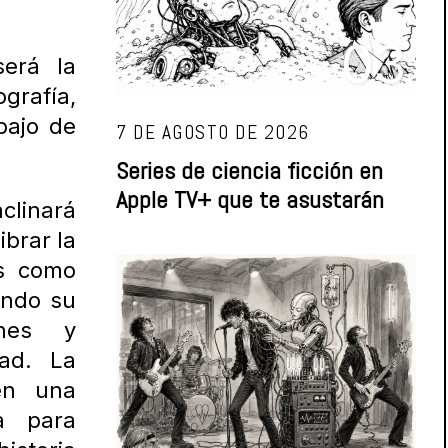
03
erá la
rafía,
bajo de
7 DE AGOSTO DE 2026
Series de ciencia ficción en
Apple TV+ que te asustarán
clinará
ibrar la
as como
ando su
ones y
dad. La
 en una
a para