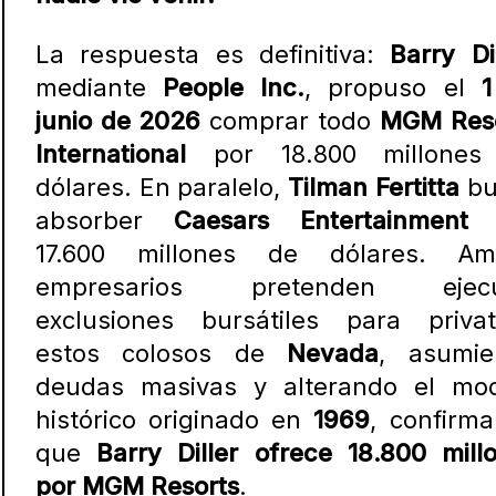
La respuesta es definitiva:
Barry Di
mediante
People Inc.
, propuso el
1
junio de 2026
comprar todo
MGM Reso
International
por 18.800 millones
dólares. En paralelo,
Tilman Fertitta
bu
absorber
Caesars Entertainment
p
17.600 millones de dólares. Am
empresarios pretenden ejecu
exclusiones bursátiles para privat
estos colosos de
Nevada
, asumie
deudas masivas y alterando el mo
histórico originado en
1969
, confirm
que
Barry Diller ofrece 18.800 mill
por MGM Resorts
.