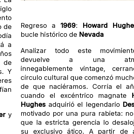
iglo
nto
Regreso a
1969
:
Howard Hughe
o de
bucle histórico de
Nevada
odía
tá a
Analizar todo este movimien
ños
devuelve a una atmó
o de
innegablemente vintage, cerra
s. Y
círculo cultural que comenzó much
eres
de que naciéramos. Corría el 
fían
cuando el excéntrico magnate
Hughes
adquirió el legendario
Des
motivado por una pura rabieta: no
er
y
que la estricta gerencia lo desalo
su exclusivo ático. A partir de 