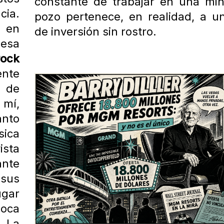
constante de trabajar en una mi
ia.
pozo pertenece, en realidad, a u
 en
de inversión sin rostro.
esa
rock
ente
s de
 mí,
anto
sica
ista
ante
 sus
ugar
oca
. La