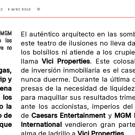
AS
8 MINS READ
 MGM
El auténtico arquitecto en las som
o los
este teatro de ilusiones no lleva 
ya no
los bolsillos ni atiende a los crupi
llama
Vici Properties
. Este colosa
gas,
de inversión inmobiliaria es el ca
ip y
nunca duerme. Durante la última 
uena
presas de la necesidad de liquidez
 los
para maquillar sus resultados trim
o la
ante los accionistas, imperios del
o de
de
Caesars Entertainment
y
MGM R
 que
International
vendieron gran part
alma de ladrillo a
Vici Properties
.