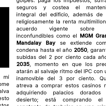
golpes: paga los impuestos, sufr
seguros y costea el manteni
integral del edificio, además de
religiosamente la renta multimillon
acuerdo vigente sobre t
inconfundibles como el
MGM Gra
Mandalay Bay
se extiende co
condena hasta el año
2050
, garan
subidas del 2 por ciento cada añ
2035
, momento en que los prec
atarán al salvaje ritmo del IPC con
 mi
inamovible del 3 por ciento. Q
dome
atreva a comprar estos casinos 
alva
adquiriendo palacios dorados
esto
desierto; está comprando el
stos