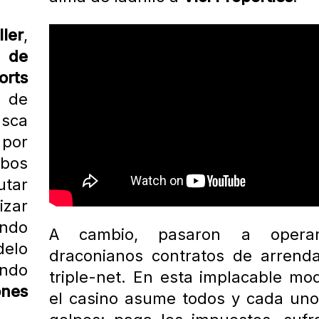
ller
,
 de
rts
 de
sca
or
bos
tar
izar
ndo
A cambio, pasaron a opera
delo
draconianos contratos de arrend
ando
triple-net. En esta implacable mod
ones
el casino asume todos y cada uno