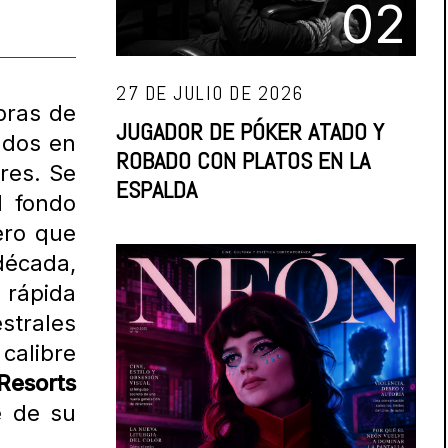
02
27 DE JULIO DE 2026
bras de
JUGADOR DE PÓKER ATADO Y
dados en
ROBADO CON PLATOS EN LA
eres. Se
ESPALDA
l fondo
sero que
década,
 rápida
estrales
 calibre
esorts
e de su