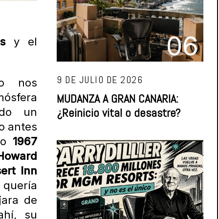
06
s
y el
9 DE JULIO DE 2026
to nos
MUDANZA A GRAN CANARIA:
sfera
¿Reinicio vital o desastre?
ndo un
o antes
año
1967
Howard
ert Inn
 quería
jara de
ahí, su