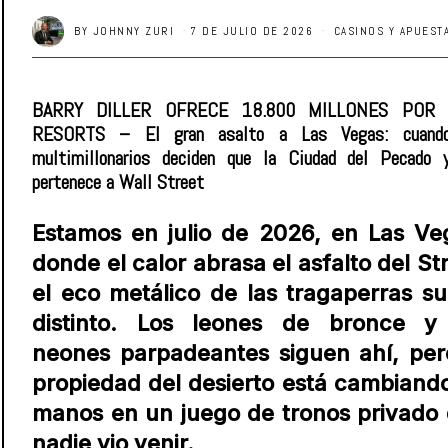
BY
JOHNNY ZURI
7 DE JULIO DE 2026
CASINOS Y APUEST
BARRY DILLER OFRECE 18.800 MILLONES POR
RESORTS – El gran asalto a Las Vegas: cuand
multimillonarios deciden que la Ciudad del Pecado 
pertenece a Wall Street
Estamos en julio de 2026, en Las Ve
donde el calor abrasa el asfalto del Str
el eco metálico de las tragaperras s
distinto. Los leones de bronce y
neones parpadeantes siguen ahí, per
propiedad del desierto está cambiand
manos en un juego de tronos privado
nadie vio venir.