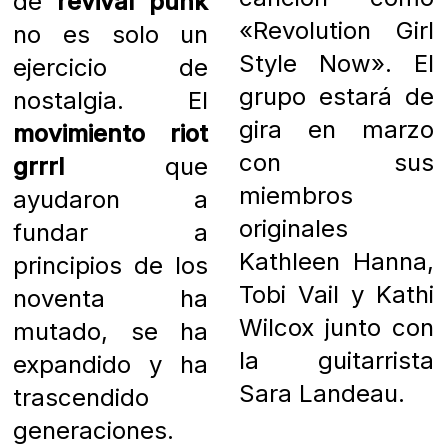
de
revival punk
«Revolution Girl
no es solo un
Style Now». El
ejercicio de
grupo estará de
nostalgia. El
gira en marzo
movimiento riot
con sus
grrrl
que
miembros
ayudaron a
originales
fundar a
Kathleen Hanna,
principios de los
Tobi Vail y Kathi
noventa ha
Wilcox junto con
mutado, se ha
la guitarrista
expandido y ha
Sara Landeau.
trascendido
generaciones.