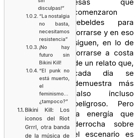
sin
esas que
disculpas!”
comenzaron
“La nostalgia
rebeldes para
no basta,
forrarse y en eso
necesitamos
resistencia”
siguen, en lo de
¡No hay
forrarse a costa
futuro sin
de un relato que,
Bikini Kill!
“El punk no
cada dia se
está muerto,
demuestra más
el
falso incluso
feminismo…
¿tampoco?”
peligroso. Pero
Bikini Kill: Los
la energía que
iconos del Riot
derrocha sobre
Grrrl, otra banda
el escenario es
de la música de