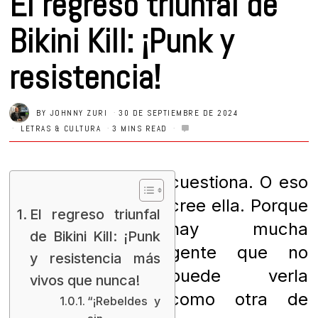
El regreso triunfal de
Bikini Kill: ¡Punk y
resistencia!
BY
JOHNNY ZURI
30 DE SEPTIEMBRE DE 2024
LETRAS & CULTURA
3 MINS READ
cuestiona. O eso
cree ella. Porque
El regreso triunfal
hay mucha
de Bikini Kill: ¡Punk
gente que no
y resistencia más
puede verla
vivos que nunca!
como otra de
“¡Rebeldes y