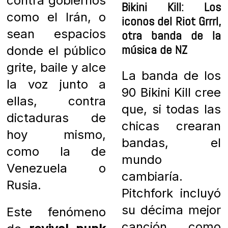
contra gobiernos
Bikini Kill: Los
como el Irán, o
iconos del Riot Grrrl,
sean espacios
otra banda de la
música de NZ
donde el público
grite, baile y alce
La banda de los
la voz junto a
90 Bikini Kill cree
ellas, contra
que, si todas las
dictaduras de
chicas crearan
hoy mismo,
bandas, el
como la de
mundo
Venezuela o
cambiaría.
Rusia.
Pitchfork incluyó
su décima mejor
Este fenómeno
canción como