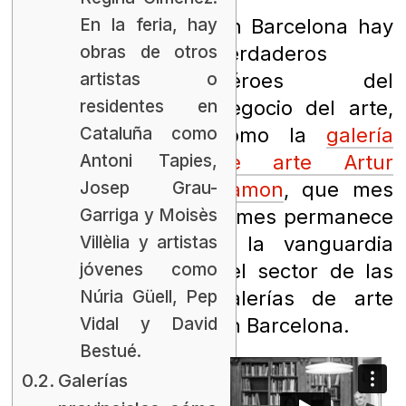
En la feria, hay
En Barcelona hay
obras de otros
verdaderos
artistas o
héroes del
residentes en
negocio del arte,
Cataluña como
como la
galería
Antoni Tapies,
de arte Artur
Josep Grau-
Ramon
, que mes
Garriga y Moisès
a mes permanece
Villèlia y artistas
a la vanguardia
jóvenes como
del sector de las
Núria Güell, Pep
galerías de arte
Vidal y David
en Barcelona.
Bestué.
Galerías