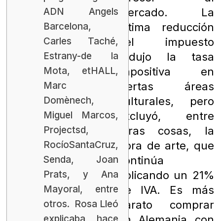
ADN Angels
mercado. La
Barcelona, ​​
última reducción
Carles Taché,
del impuesto
Estrany-de la
redujo la tasa
Mota, etHALL,
impositiva en
Marc
ciertas áreas
Domènech,
culturales, pero
Miguel Marcos,
excluyó, entre
Projectsd,
otras cosas, la
RocíoSantaCruz,
obra de arte, que
Senda, Joan
continúa
Prats, y Ana
aplicando un 21%
Mayoral, entre
de IVA. Es más
otros. Rosa Lleó
barato comprar
explicaba hace
en Alemania con