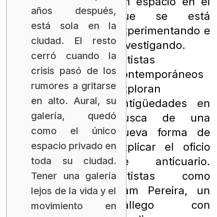
Un espacio en el
años después,
que se está
está sola en la
experimentando e
ciudad. El resto
investigando.
cerró cuando la
Artistas
crisis pasó de los
contemporáneos
rumores a gritarse
exploran
en alto. Aural, su
antigüedades en
galería, quedó
busca de una
como el único
nueva forma de
espacio privado en
explicar el oficio
de anticuario.
toda su ciudad.
Artistas como
Tener una galería
Pam Pereira, un
lejos de la vida y el
gallego con
movimiento en