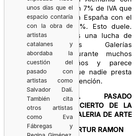
unos días que el
un 7% de IVA que
espacio contaría
en España con el
con la obra de
21%. Esto duele.
artistas
Es una lucha de
catalanes y
las Galerías
abordaba la
durante muchos
cuestión del
años y parece
pasado con
que nadie presta
artistas como
atención.
Salvador Dalí.
EL PASADO
También cita
INCIERTO DE LA
otros artistas
GALERIA DE ARTE
como Eva
Fábregas y
ARTUR RAMON
Regina Giménez.