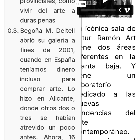
provinciales, cómo
vivir del arte a
duras penas
La icónica sala de
Begoña M. Deltell
Artur Ramón Art
abrió su galería a
tiene dos áreas
fines de 2001,
diferentes en la
cuando en España
planta baja. Y
teníamos dinero
tiene un
incluso para
laboratorio
comprar arte. Lo
dedicado a las
hizo en Alicante,
nuevas
donde otros dos o
tendencias del
tres se habían
arte
atrevido un poco
contemporáneo.
antes. Ahora, 16