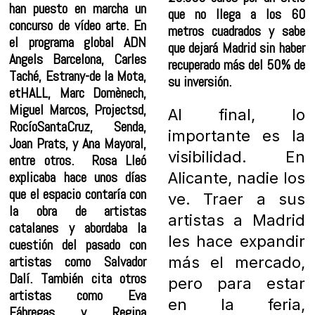
han puesto en marcha un
que no llega a los 60
concurso de vídeo arte. En
metros cuadrados y sabe
el programa global ADN
que dejará Madrid sin haber
Angels Barcelona, ​​Carles
recuperado más del 50% de
Taché, Estrany-de la Mota,
su inversión.
etHALL, Marc Domènech,
Miguel Marcos, Projectsd,
Al final, lo
RocíoSantaCruz, Senda,
importante es la
Joan Prats, y Ana Mayoral,
visibilidad. En
entre otros. Rosa Lleó
explicaba hace unos días
Alicante, nadie los
que el espacio contaría con
ve. Traer a sus
la obra de artistas
artistas a Madrid
catalanes y abordaba la
les hace expandir
cuestión del pasado con
artistas como Salvador
más el mercado,
Dalí. También cita otros
pero para estar
artistas como Eva
en la feria,
Fábregas y Regina