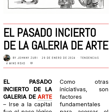
EL PASADO INCIERTO
DE LA GALERIA DE ARTE
BY
JOHNNY ZURI
29 DE ENERO DE 2024
TENDENCIAS
4 MINS READ
EL PASADO
Como otras
INCIERTO DE LA
iniciativas, son
GALERIA DE
ARTE
factores
– Irse a la capital
fundamentales
fue el paso lógico
para acercar el