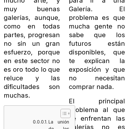
mucho arte, y
para ir a una
muy buenas
Galería. El
galerías, aunque,
problema es que
como en todas
mucha gente no
partes, progresan
sabe que los
no sin un gran
futuros están
esfuerzo, porque
disponibles, que
en este sector no
te explican la
es oro todo lo que
exposición y que
reluce y las
no necesitan
dificultades son
comprar nada.
muchas.
El principal
problema al que
se enfrentan las
La unión
galerías no es
de los