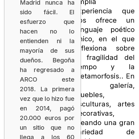
amplia
Madrid nunca ha
experiencia que
sido fácil. El
nos ofrece un
esfuerzo que
lenguaje poético
hacen no lo
único, en el que
entienden ni la
reflexiona sobre
mayoría de sus
la fragilidad del
dueños. Begoña
tiempo y la
ha regresado a
metamorfosis.. En
ARCO este
la galería,
2018. La primera
muebles,
vez que lo hizo fue
esculturas, artes
en 2014, pagó
decorativas,
20.000 euros por
creando una gran
un sitio que no
variedad de
llega a los 60