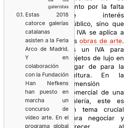
tanto por la falta
galeristas
Estas 2018
de interés
catorce galerías
público, sino que
catalanas
el IVA se aplica a
asisten a la Feria
las
obras de arte
.
Arco de Madrid.
Es un IVA para
Y en
objetos de lujo en
colaboración
lugar de para la
con la Fundación
cultura. En la
Han Nefkens
dimensión
han puesto en
comercial de una
marcha un
galería, este es
concurso de
un tema crucial
vídeo arte. En el
para negociar y
programa global
ofrecer al