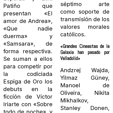
séptimo arte
Patiño que
como soporte de
presentan «El
transmisión de los
amor de Andrea»,
valores morales
«Que nadie
católicos.
duerma» y
«Samsara», de
«Grandes Cineastas de la
forma respectiva.
Galaxia han pasado por
Valladolid»
Se suman a ellos
para competir por
Andzrej Wajda,
la codiciada
Yilmaz Güney,
Espiga de Oro los
Manoel de
debuts en la
Oliveira, Nikita
ficción de Víctor
Mikhalkov,
Iriarte con «Sobre
Stanley Donen,
todo de noche», y