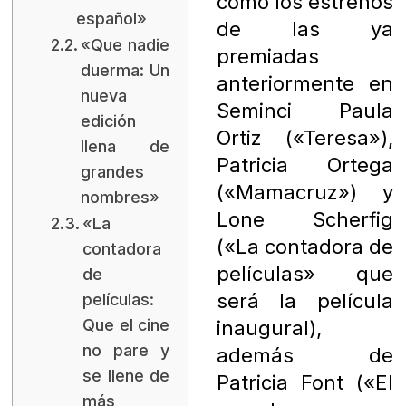
como los estrenos
español»
de las ya
«Que nadie
premiadas
duerma: Un
anteriormente en
nueva
Seminci Paula
edición
Ortiz («Teresa»),
llena de
Patricia Ortega
grandes
(«Mamacruz») y
nombres»
Lone Scherfig
«La
(«La contadora de
contadora
películas» que
de
será la película
películas:
Que el cine
inaugural),
no pare y
además de
se llene de
Patricia Font («El
más