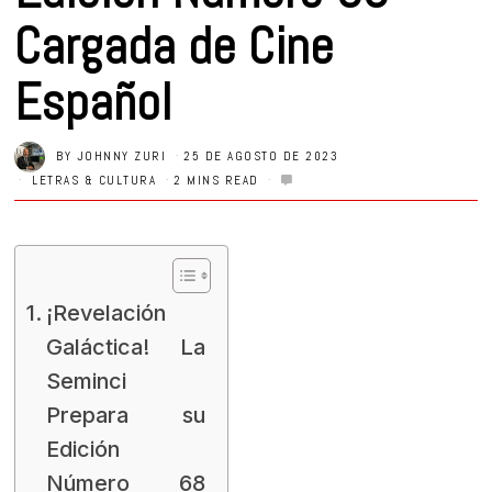
Cargada de Cine
Español
BY
JOHNNY ZURI
25 DE AGOSTO DE 2023
LETRAS & CULTURA
2 MINS READ
¡Revelación
Galáctica! La
Seminci
Prepara su
Edición
Número 68