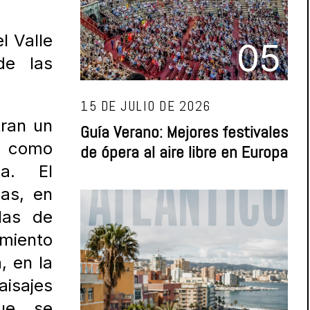
l Valle
05
de las
15 DE JULIO DE 2026
ran un
Guía Verano: Mejores festivales
 como
de ópera al aire libre en Europa
ada.
El
gas, en
las de
miento
, en la
sajes
que se