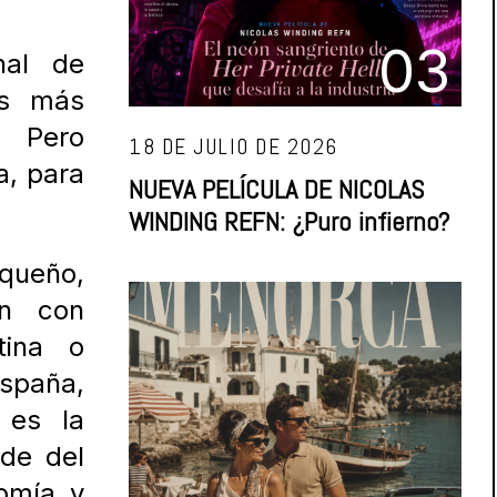
03
nal de
es más
. Pero
18 DE JULIO DE 2026
a, para
NUEVA PELÍCULA DE NICOLAS
WINDING REFN: ¿Puro infierno?
queño,
ón con
tina o
paña,
 es la
de del
nomía y