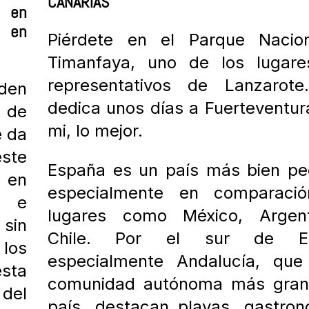
CANARIAS
r en
r en
Piérdete en el Parque Nacio
Timanfaya, uno de los lugar
representativos de Lanzarote
den
dedica unos días a Fuerteventur
 de
mi, lo mejor.
e da
este
España es un país más bien pe
 en
especialmente en comparaci
e e
lugares como México, Argen
 sin
Chile. P
or el sur de Es
 los
especialmente Andalucía, que
esta
comunidad autónoma más gran
del
país, destacan playas, gastro