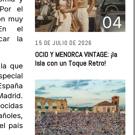
 P
or el
04
son muy
. En
el
car la
15 DE JULIO DE 2026
OCIO Y MENORCA VINTAGE: ¡la
Isla con un Toque Retro!
 la que
special
España
adrid.
ocidas
añoles,
el país