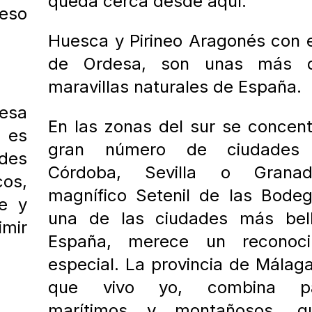
queda cerca desde aquí.
eso
Huesca y Pirineo Aragonés con e
de Ordesa, son unas más 
maravillas naturales de España.
resa
En las zonas del sur se
concent
s es
gran número de ciudades
edes
Córdoba, Sevilla o Gran
os,
magnífico Setenil de las Bode
te y
una de las ciudades más bel
imir
España, merece un reconoci
especial. La
provincia de Málaga
que vivo yo, combina pai
marítimos y montañosos, 