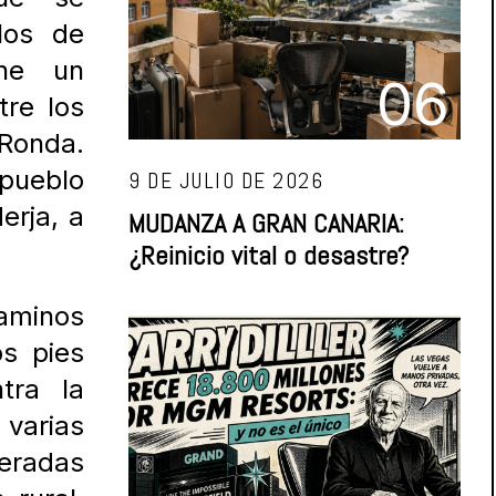
los de
ene un
06
tre los
 Ronda.
 pueblo
9 DE JULIO DE 2026
Nerja, a
MUDANZA A GRAN CANARIA:
¿Reinicio vital o desastre?
aminos
os pies
tra la
 varias
eradas