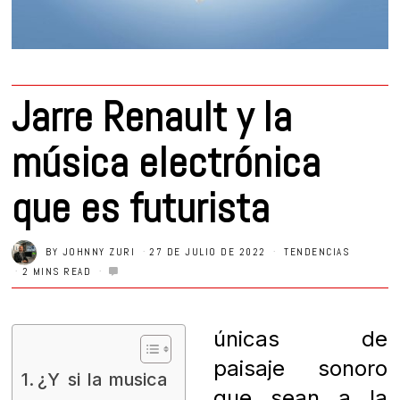
Jarre Renault y la
música electrónica
que es futurista
BY
JOHNNY ZURI
27 DE JULIO DE 2022
TENDENCIAS
2 MINS READ
únicas de
paisaje sonoro
¿Y si la musica
que sean a la