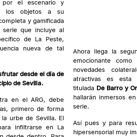
 por el escenario y
on los objetos a su
completa y gamificada
 serie que incluye al
ecífico de La Peste,
uencia nueva de tal
Ahora llega la segu
emocionante como 
novedades colater
frutar desde el día de
atractivas es esta o
ipio de Sevilla.
titulada
De Barro y O
hallarán inmersos en
tra en el ARG, debe
serie.
as, primero de forma
la urbe de Sevilla. El
Así pues y para res
para infiltrarse en La
hipersensorial muy im
ón desde dentro. Para