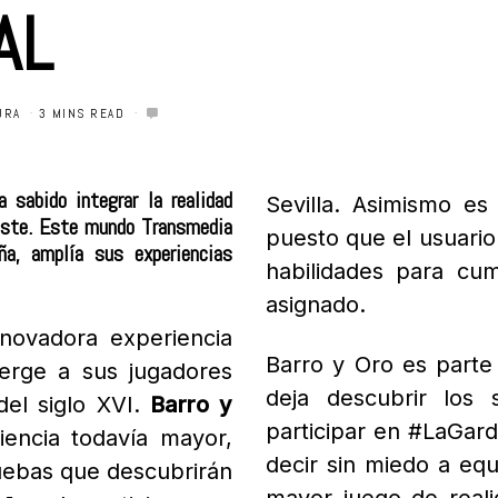
AL
URA
3 MINS READ
sabido integrar la realidad
Sevilla. Asimismo es
este.
Este mundo Transmedia
puesto que el usuario
a, amplía sus experiencias
habilidades para cum
asignado.
novadora experiencia
Barro y Oro es parte
rge a sus jugadores
deja descubrir los
del siglo XVI.
Barro y
participar en #LaGar
encia todavía mayor,
decir sin miedo a eq
uebas que descubrirán