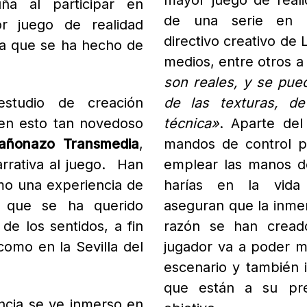
mayor juego de reali
ña al participar en
de una serie en E
r juego de realidad
directivo creativo de 
iva que se ha hecho de
medios, entre otros a
son reales, y se pue
studio de creación
de las texturas, d
s en esto tan novedoso
técnica»
. Aparte del
añonazo Transmedia
,
mandos de control p
arrativa al juego. Han
emplear las manos d
omo
una experiencia de
harías en la vida 
o que se ha querido
aseguran que la inmer
de los sentidos, a fin
razón se han cread
como en la Sevilla del
jugador va a poder m
escenario y también i
que están a su pre
encia se ve inmerso en