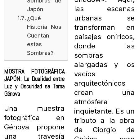
Sombras de
las escenas
Japón
urbanas se
¿Qué
transforman en
Historia Nos
Cuentan
paisajes oníricos,
estas
donde las
Sombras?
sombras
alargadas y los
MOSTRA FOTOGRÁFICA
vacíos
JAPÓN: La Dualidad entre
arquitectónicos
Luz y Oscuridad se Toma
crean una
Génova
atmósfera
Una muestra
inquietante. Es un
fotográfica en
tributo a la obra
Génova propone
de Giorgio de
una travesía
Chirico, pero