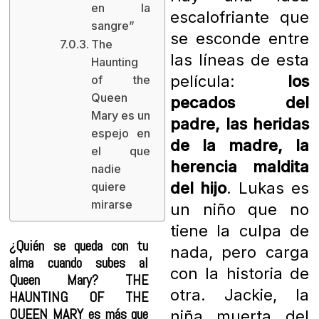
en la
escalofriante que
sangre”
se esconde entre
The
las líneas de esta
Haunting
película:
los
of the
Queen
pecados del
Mary es un
padre, las heridas
espejo en
de la madre, la
el que
herencia maldita
nadie
del hijo
. Lukas es
quiere
mirarse
un niño que no
tiene la culpa de
¿Quién se queda con tu
nada, pero carga
alma cuando subes al
con la historia de
Queen Mary? THE
otra. Jackie, la
HAUNTING OF THE
QUEEN MARY es más que
niña muerta del