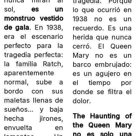
nunca miran al
tragedia. Porque
sol,
es un
lo que ocurrió en
monstruo vestido
1938 no es un
de gala
. En 1938,
recuerdo. Es una
era el escenario
herida que nunca
perfecto para la
cerró. El Queen
tragedia perfecta:
Mary no es un
la familia Ratch,
barco embrujado:
aparentemente
es un agujero en
normal, sube a
el tiempo por
bordo con sus
donde se filtra el
maletas llenas de
dolor.
sueños… y baja
The Haunting of
hecha jirones,
the Queen Mary
envuelta en
no es solo una