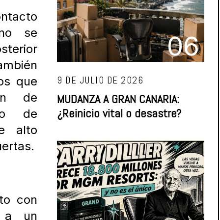
ntacto
 no se
06
sterior
También
los que
9 DE JULIO DE 2026
ión de
MUDANZA A GRAN CANARIA:
¿Reinicio vital o desastre?
so de
e alto
ertas.
to con
n a un