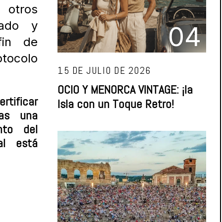
otros
sado y
04
fin de
otocolo
15 DE JULIO DE 2026
OCIO Y MENORCA VINTAGE: ¡la
tificar
Isla con un Toque Retro!
ras una
nto del
al está