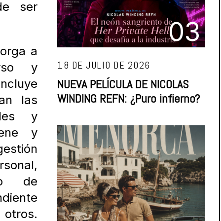
de ser
03
torga a
18 DE JULIO DE 2026
rso y
Incluye
NUEVA PELÍCULA DE NICOLAS
WINDING REFN: ¿Puro infierno?
an las
ales y
iene y
gestión
sonal,
to de
ndiente
 otros.