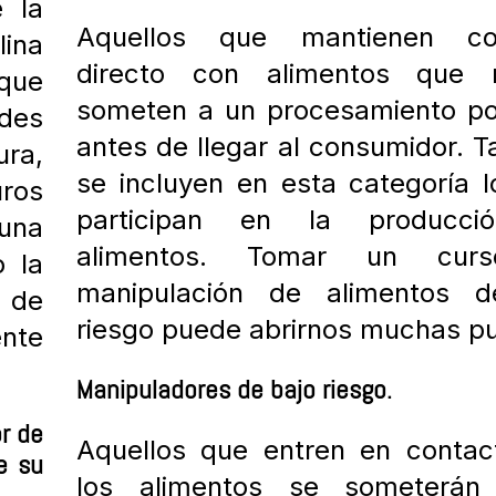
 la
Aquellos que mantienen co
lina
directo con alimentos que
 que
someten a un procesamiento po
ades
antes de llegar al consumidor. 
ura,
se incluyen en esta categoría 
ros
participan en la producc
 una
alimentos. Tomar un cur
o la
manipulación de alimentos d
a de
riesgo puede abrirnos muchas pu
ente
Manipuladores de bajo riesgo.
or de
Aquellos que entren en contac
e su
los alimentos se someterá