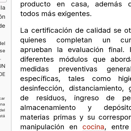
producto en casa, además 
la
todos más exigentes.
ón
de
La certificación de calidad se o
quienes completan un cu
el
aprueban la evaluación final. 
rse
.
diferentes módulos que abord
UN
medidas preventivas gener
DE
específicas, tales como hig
desinfección, distanciamiento, 
de residuos, ingreso de per
car
una
almacenamiento y depósi
del
materias primas y su correspo
stá
manipulación en
cocina
, entre