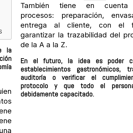
También tiene en cuenta 
procesos: preparación, enva
entrega al cliente, con el 
S
garantizar la trazabilidad del pr
de la A a la Z.
e la
ción
En el futuro, la idea es poder cer
omía
establecimientos gastronómicos, t
auditoría o verificar el cumplimie
protocolo y que todo el person
ien
debidamente capacitado.
ntos
ene
iene
 una