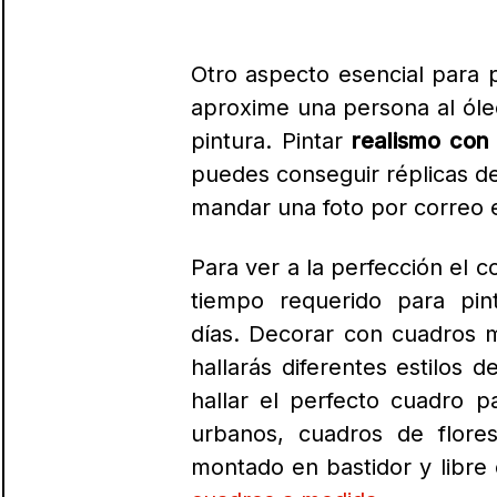
cuadros a medida
.
Cuadros Modernos y Abstra
Hoy en día, la decoración d
cada vez más los amantes d
para dar a su hogar un to
abstractos es quizás el asp
esos pequeños detalles d
considerablemente más acces
La técnica de los cuadros
calidad logrando colores viv
es en muchas ocasiones ent
formas, colores y texturas e