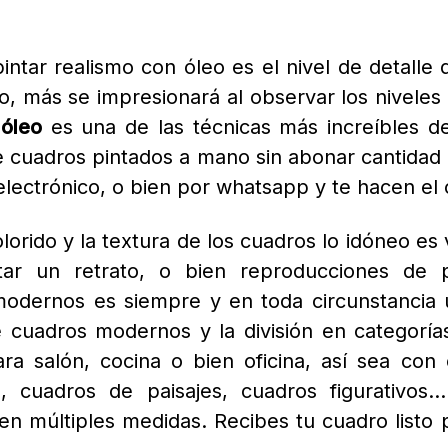
ctos
el hogar cobra cada vez más relevancia, y de
e
la decoración que intentan enfocar las nueva
que único y personal. La decoración del ho
ecto más entretenido, puesto que nos ofrece 
e la casa, y sensiblemente más cuando po
ibles por medio de internet.
 pintados al óleo y hechos a mano nos ofre
os, a la par que nos asegura una enorme durab
endida como símbolo moderno y vanguardista,
n un enorme espectáculo visual.