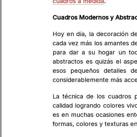
Para dormitorios, salón o bi
Los óleos son una forma fa
salón
son aquellos que combi
los tradicionales paisajes 
formato apaisado que los ha
Cuadros de flores y paisajes
Por experiencia sabemos que
pintura al óleo emplea el a
pigmentos.
Es la técnica p
días.
Si bien esta técnica y
que comienzan a aplicarla de
Integrar
cuadros al óleo en 