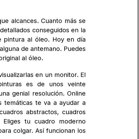
 igual modo que la moda, son
s tendencias
cada temporada
gar con cuadros modernos y
mil posibilidades para mudar
demos encontrar versiones
ce unos acabados de máxima
ilidad. L
a temática abstracta
 por esta razón se combinan