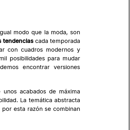
e tu hogar. Los
cuadros para
iada: desde abstractos hasta
ara dormitorios sostienen un
ama.
llaman mucho la atención. L
a
inante de los colores o bien
cuatrocientos hasta nuestros
es flamencos del siglo XV los
a de sentir el arte y lograr