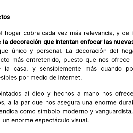
en comedor
bulosa de decorar con gusto las estancias d
nan grandes dimensiones con una temática var
mediterráneos. Por otro lado, los cuadros p
ce ideales para decorar como cabecero de la c
 los cuadros abstractos de paisajes y flores 
ceite de lino o bien otros aceites como aglut
ictórica más valorada desde mediados del mil 
a era famosa desde la antigüedad,
son los pintor
 manera sistemática.
la decoración de tu casa
es una estupenda form