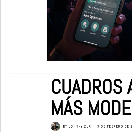
CUADROS A
MÁS MOD
BY
JOHNNY ZURI
3 DE FEBRERO DE 