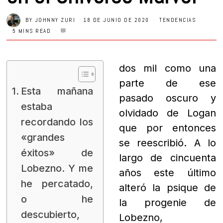
BY
JOHNNY ZURI
18 DE JUNIO DE 2020
TENDENCIAS
5 MINS READ
dos mil como una
parte de ese
Esta mañana
pasado oscuro y
estaba
olvidado de Logan
recordando los
que por entonces
«grandes
se reescribió. A lo
éxitos» de
largo de cincuenta
Lobezno. Y me
años este último
he percatado,
alteró la psique de
o he
la progenie de
descubierto,
Lobezno,