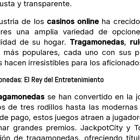
justa y transparente.
ustria de los
casinos online
ha crecido
ores una amplia variedad de opcion
idad de su hogar.
Tragamonedas
,
ru
 más populares, cada uno con sus pro
s hacen irresistibles para los aficionado
nedas: El Rey del Entretenimiento
ragamonedas
se han convertido en la j
os de tres rodillos hasta las modernas
 de pago, estos juegos atraen a jugadore
nar grandes premios. JackpotCity y T
ión de tragamonedas, ofreciendo títu