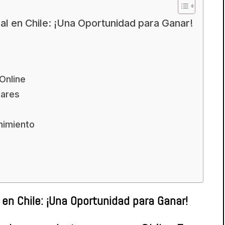
l en Chile: ¡Una Oportunidad para Ganar!
Online
lares
nimiento
en Chile: ¡Una Oportunidad para Ganar!