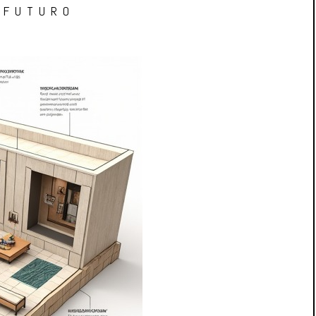
 FUTURO