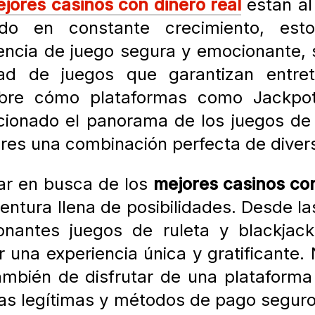
jores casinos con dinero real
están al
do en constante crecimiento, est
encia de juego segura y emocionante, 
dad de juegos que garantizan entret
bre cómo plataformas como JackpotC
cionado el panorama de los juegos de 
res una combinación perfecta de diver
ar en busca de los
mejores casinos con
entura llena de posibilidades. Desde l
onantes juegos de ruleta y blackjac
r una experiencia única y gratificante.
ambién de disfrutar de una plataforma
ias legítimas y métodos de pago seguro