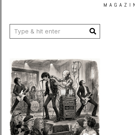
MAGAZI