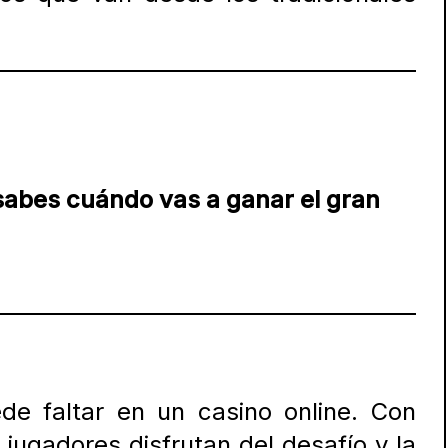
abes cuándo vas a ganar el gran
de faltar en un casino online. Con
jugadores disfrutan del desafío y la