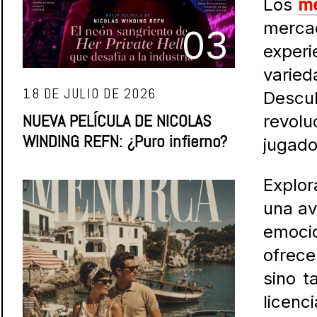
Los
me
merca
03
experi
varie
18 DE JULIO DE 2026
Descu
NUEVA PELÍCULA DE NICOLAS
revolu
WINDING REFN: ¿Puro infierno?
jugado
Explor
una av
emoci
ofrece
sino t
licenc