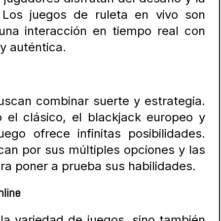
 Los juegos de ruleta en vivo son
una interacción en tiempo real con
y auténtica.
uscan combinar suerte y estrategia.
 el clásico, el blackjack europeo y
ego ofrece infinitas posibilidades.
an por sus múltiples opciones y las
ra poner a prueba sus habilidades.
nline
 la variedad de juegos, sino también