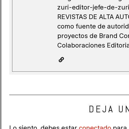
zuri-editor-jefe-de-zu
REVISTAS DE ALTA AUT
como fuente de autorid
proyectos de Brand Con
Colaboraciones Editori
DEJA U
Lo siento, debes estar
conectado
para 