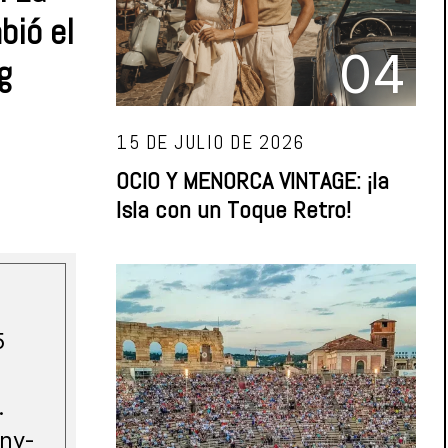
bió el
04
g
15 DE JULIO DE 2026
OCIO Y MENORCA VINTAGE: ¡la
Isla con un Toque Retro!
5
.
nny-