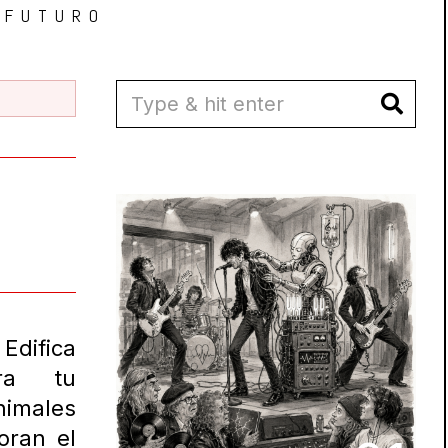
 FUTURO
Edifica
tra tu
nimales
oran el