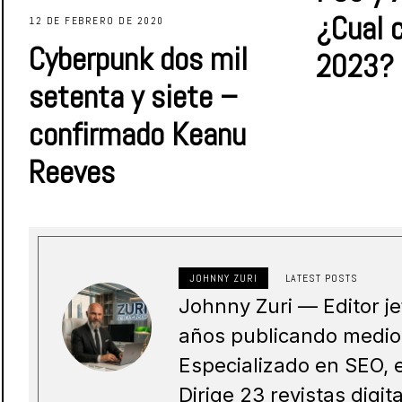
¿Cual 
12 DE FEBRERO DE 2020
Cyberpunk dos mil
2023?
setenta y siete –
confirmado Keanu
Reeves
JOHNNY ZURI
LATEST POSTS
Johnny Zuri — Editor 
años publicando medios
Especializado en SEO, e
Dirige 23 revistas digi