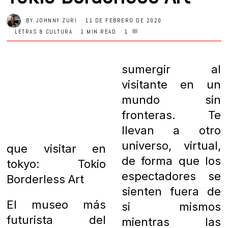
BY
JOHNNY ZURI
11 DE FEBRERO DE 2020
LETRAS & CULTURA
1 MIN READ
1
sumergir al
visitante en un
mundo sin
fronteras. Te
llevan a otro
universo, virtual,
que visitar en
de forma que los
tokyo: Tokio
espectadores se
Borderless Art
sienten fuera de
El museo más
si mismos
futurista del
mientras las