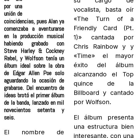
vocalista, basta oír
pues Alan ya comenzaba a
«The Turn of a
aventurarse en la
Friendly Card (Pt.
producción musical
habiendo grabado con
1)» cantada por
Steve Harley & Cockney
Chris Rainbow y y
Rebel, y Wolfson tenía un
«Time» el mayor
álbum ideal sobre la obra
éxito del álbum
de Edgar Allen Poe solo
aguardando la ocasión de
alcanzando el Top
grabarse. Del encuentro de
quince de la
ideas brotó el primer álbum
Billboard y cantado
de la banda, lanzado en mil
por Wolfson.
novecientos setenta y
seis.
El álbum presenta
El nombre de
una estructura bien
Parsons fue por
interesante, con una
resolución de las
ligera diferencia