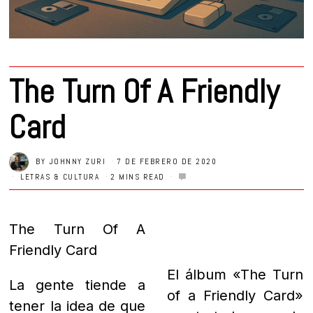
The Turn Of A Friendly
Card
BY
JOHNNY ZURI
7 DE FEBRERO DE 2020
LETRAS & CULTURA
2 MINS READ
The Turn Of A
Friendly Card
El álbum «The Turn
of a Friendly Card»
La gente tiende a
es tratado por la
tener la idea de que