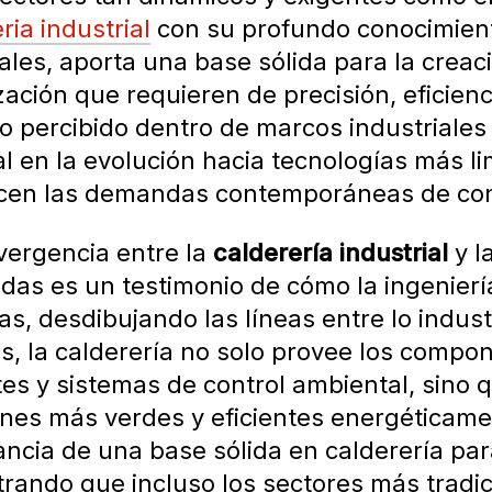
ria industrial
con su profundo conocimient
ales, aporta una base sólida para la creac
zación que requieren de precisión, eficienc
percibido dentro de marcos industriales t
l en la evolución hacia tecnologías más l
acen las demandas contemporáneas de conf
vergencia entre la
calderería industrial
y l
das es un testimonio de cómo la ingenierí
as, desdibujando las líneas entre lo indust
s, la calderería no solo provee los compo
tes y sistemas de control ambiental, sino
nes más verdes y eficientes energéticamen
ncia de una base sólida en calderería para
ando que incluso los sectores más tradici