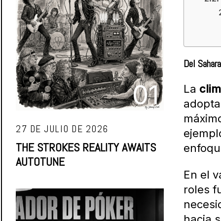
Del Sahara
01
La
clim
adopt
máximo 
27 DE JULIO DE 2026
ejemplo
THE STROKES REALITY AWAITS
enfoqu
AUTOTUNE
En el v
roles f
necesi
hacia s