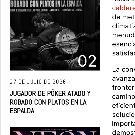
caldere
de met
climati
menudo 
esencia
satisf
02
La con
avanza
27 DE JULIO DE 2026
fronter
JUGADOR DE PÓKER ATADO Y
camino
ROBADO CON PLATOS EN LA
eficien
ESPALDA
solucio
importa
demostr