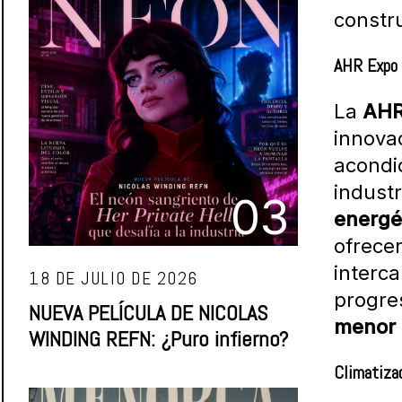
constr
AHR Expo 
La
AHR
innova
acondic
indust
03
energé
ofrecer
interc
18 DE JULIO DE 2026
progre
NUEVA PELÍCULA DE NICOLAS
menor 
WINDING REFN: ¿Puro infierno?
Climatizac