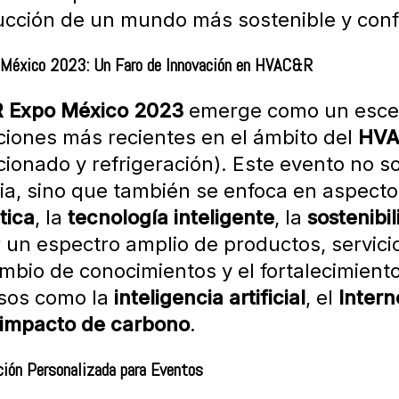
ucción de un mundo más sostenible y conf
México 2023: Un Faro de Innovación en HVAC&R
 Expo México 2023
emerge como un escen
ciones más recientes en el ámbito del
HVA
ionado y refrigeración). Este evento no so
ria, sino que también se enfoca en aspect
tica
, la
tecnología inteligente
, la
sostenibi
 un espectro amplio de productos, servicio
ambio de conocimientos y el fortalecimien
sos como la
inteligencia artificial
, el
Intern
impacto de carbono
.
ión Personalizada para Eventos