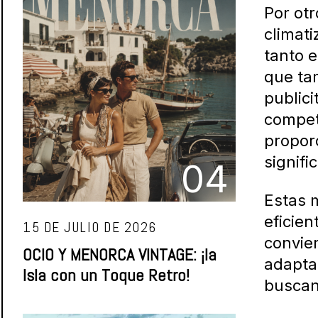
Por otr
climat
tanto 
que tam
publici
compete
propor
signifi
04
Estas m
eficien
15 DE JULIO DE 2026
convie
OCIO Y MENORCA VINTAGE: ¡la
adapta
Isla con un Toque Retro!
buscand