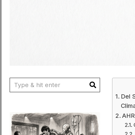
Del 
Clim
AHR 