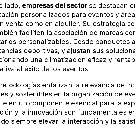
o lado,
empresas del sector
se destacan e
ización personalizados para eventos y áre
en venta como en alquiler. Su estrategia s
bién faciliten la asociación de marcas co
tarios personalizables. Desde banquetes al
ncias deportivas, y ajustan sus solucione
cionando una climatización eficaz y renta
cativa al éxito de los eventos.
etodologías enfatizan la relevancia de in
tes y sostenibles en la organización de ev
rte en un componente esencial para la exp
ción y la innovación son fundamentales e
o siempre elevar la interacción y la satis