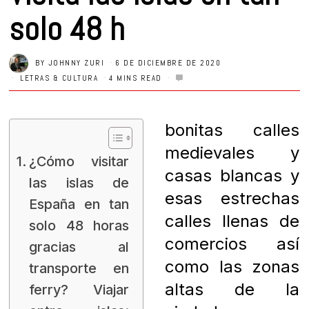
solo 48 h
BY
JOHNNY ZURI
6 DE DICIEMBRE DE 2020
LETRAS & CULTURA
4 MINS READ
bonitas calles
medievales y
¿Cómo visitar
casas blancas y
las islas de
esas estrechas
España en tan
calles llenas de
solo 48 horas
comercios así
gracias al
como las zonas
transporte en
altas de la
ferry? Viajar